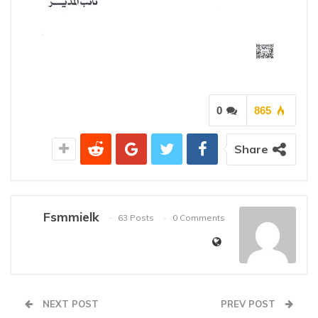
0
865
Share
Fsmmielk
63 Posts
0 Comments
NEXT POST
PREV POST